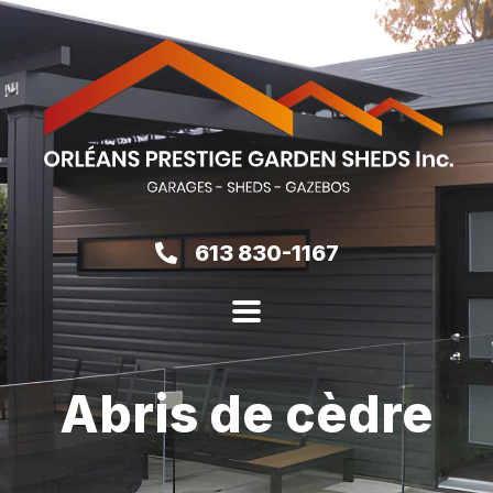
613 830-1167
Abris de cèdre