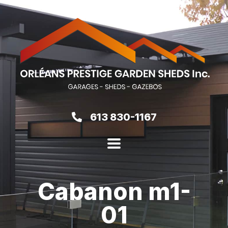
613 830-1167
Cabanon m1-
01