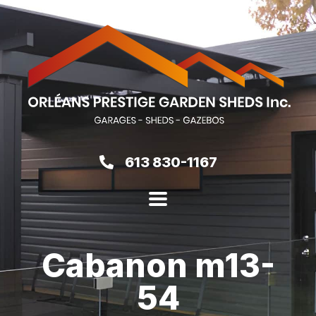
613 830-1167
Cabanon m13-
54